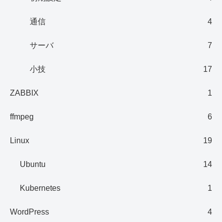
通信
4
サーバ
7
小技
17
ZABBIX
1
ffmpeg
6
Linux
19
Ubuntu
14
Kubernetes
1
WordPress
4