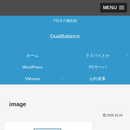
MENU
IT好きの備忘録
DualBalance
ホーム
ラズパイとか
WordPress
PCサーバ
VMware
お約束事
image
2025.10.19