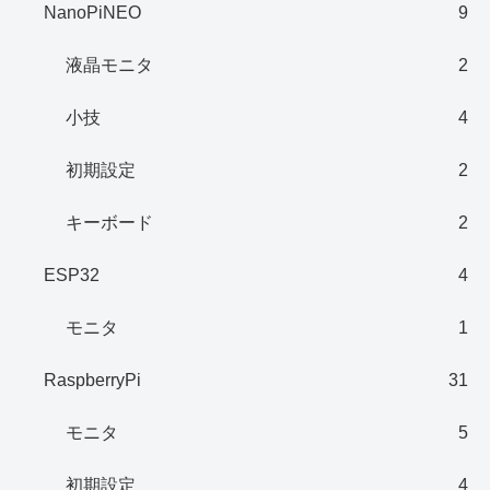
NanoPiNEO
9
液晶モニタ
2
小技
4
初期設定
2
キーボード
2
ESP32
4
モニタ
1
RaspberryPi
31
モニタ
5
初期設定
4