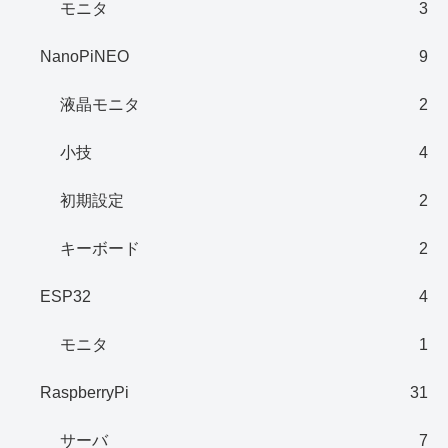
モニタ
3
NanoPiNEO
9
液晶モニタ
2
小技
4
初期設定
2
キーボード
2
ESP32
4
モニタ
1
RaspberryPi
31
サーバ
7