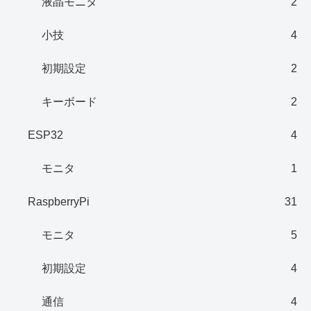
液晶モニタ
2
小技
4
初期設定
2
キーボード
2
ESP32
4
モニタ
1
RaspberryPi
31
モニタ
5
初期設定
4
通信
4