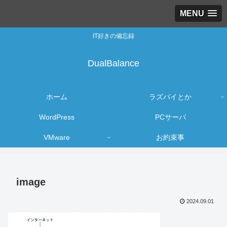
MENU
IT好きの備忘録
DualBalance
ホーム
ラズパイとか
WordPress
PCサーバ
VMware
お約束事
image
2024.09.01