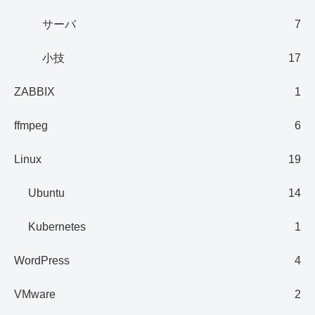
サーバ
7
小技
17
ZABBIX
1
ffmpeg
6
Linux
19
Ubuntu
14
Kubernetes
1
WordPress
4
VMware
2