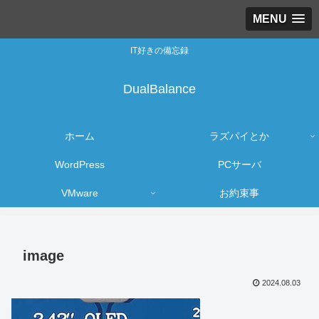
MENU
IT好きの備忘録
DualBalance
ホーム
ラズパイとか
WordPress
PCサーバ
VMware
お約束事
image
2024.08.03