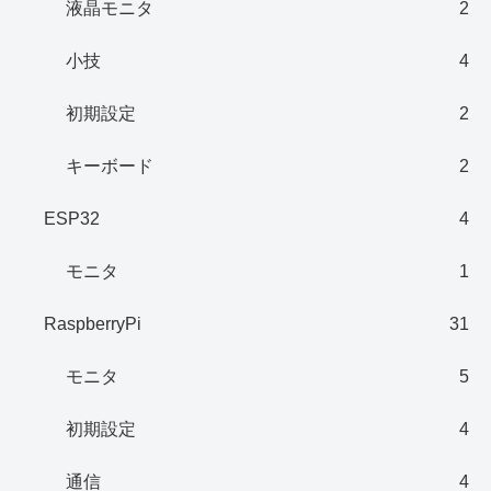
液晶モニタ
2
小技
4
初期設定
2
キーボード
2
ESP32
4
モニタ
1
RaspberryPi
31
モニタ
5
初期設定
4
通信
4