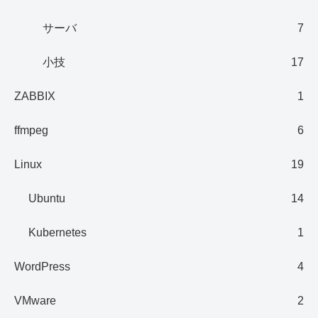
サーバ
7
小技
17
ZABBIX
1
ffmpeg
6
Linux
19
Ubuntu
14
Kubernetes
1
WordPress
4
VMware
2