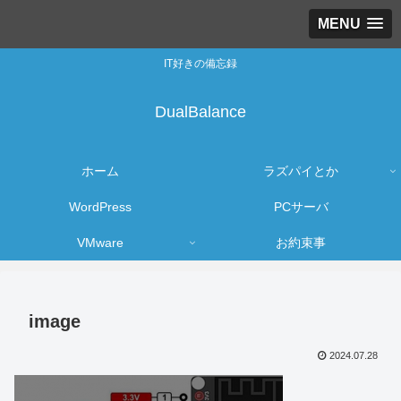
MENU
IT好きの備忘録
DualBalance
ホーム
ラズパイとか
WordPress
PCサーバ
VMware
お約束事
image
2024.07.28