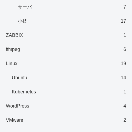
サーバ
7
小技
17
ZABBIX
1
ffmpeg
6
Linux
19
Ubuntu
14
Kubernetes
1
WordPress
4
VMware
2