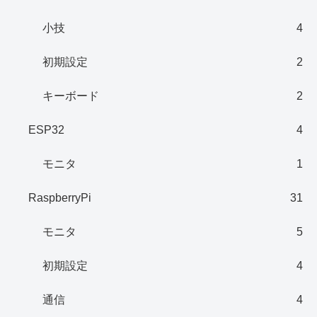
小技
4
初期設定
2
キーボード
2
ESP32
4
モニタ
1
RaspberryPi
31
モニタ
5
初期設定
4
通信
4