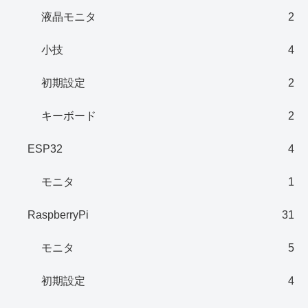
液晶モニタ
2
小技
4
初期設定
2
キーボード
2
ESP32
4
モニタ
1
RaspberryPi
31
モニタ
5
初期設定
4