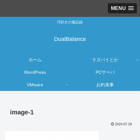
MENU
IT好きの備忘録
DualBalance
ホーム
ラズパイとか
WordPress
PCサーバ
VMware
お約束事
image-1
2024.07.28