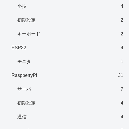
小技
4
初期設定
2
キーボード
2
ESP32
4
モニタ
1
RaspberryPi
31
サーバ
7
初期設定
4
通信
4