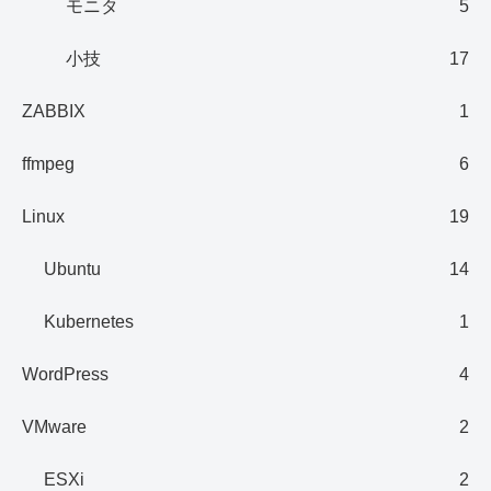
モニタ
5
小技
17
ZABBIX
1
ffmpeg
6
Linux
19
Ubuntu
14
Kubernetes
1
WordPress
4
VMware
2
ESXi
2