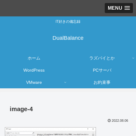
MENU
IT好きの備忘録
DualBalance
ホーム
ラズパイとか
WordPress
PCサーバ
VMware
お約束事
image-4
2022.08.06