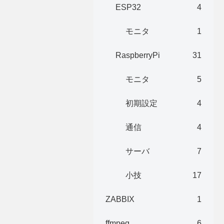
ESP32
4
モニタ
1
RaspberryPi
31
モニタ
5
初期設定
4
通信
4
サーバ
7
小技
17
ZABBIX
1
ffmpeg
6