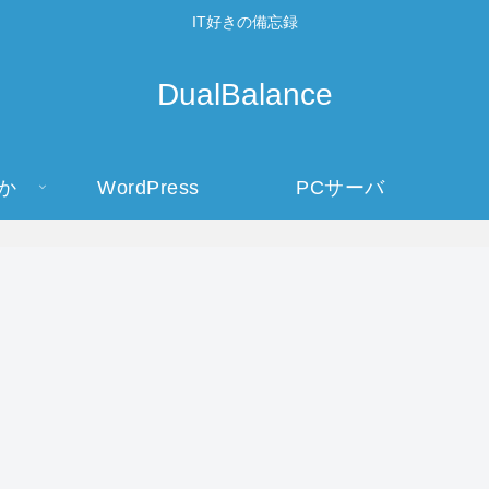
IT好きの備忘録
DualBalance
か
WordPress
PCサーバ