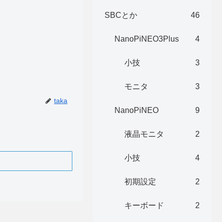
SBCとか
46
NanoPiNEO3Plus
4
小技
3
モニタ
3
taka
NanoPiNEO
9
液晶モニタ
2
小技
4
初期設定
2
キーボード
2