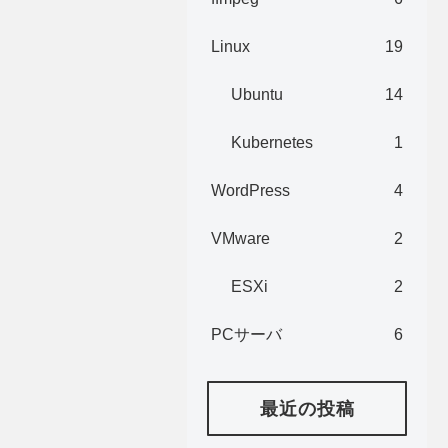
Linux
19
Ubuntu
14
Kubernetes
1
WordPress
4
VMware
2
ESXi
2
PCサーバ
6
最近の投稿