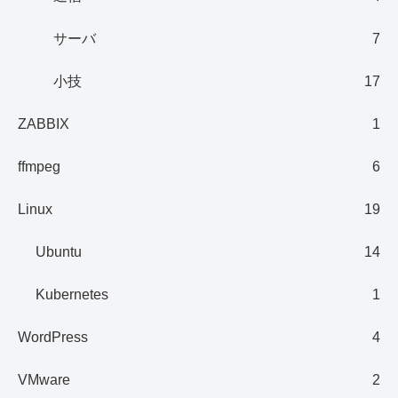
サーバ
7
小技
17
ZABBIX
1
ffmpeg
6
Linux
19
Ubuntu
14
Kubernetes
1
WordPress
4
VMware
2