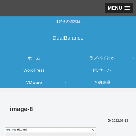
MENU
IT好きの備忘録
DualBalance
ホーム
ラズパイとか
WordPress
PCサーバ
VMware
お約束事
image-8
2022.08.13