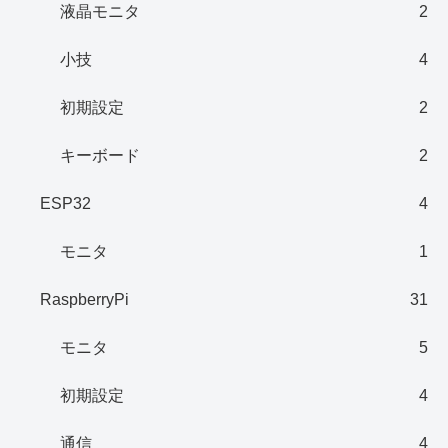
液晶モニタ
2
小技
4
初期設定
2
キーボード
2
ESP32
4
モニタ
1
RaspberryPi
31
モニタ
5
初期設定
4
通信
4