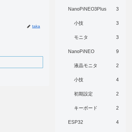
NanoPiNEO3Plus
3
小技
3
taka
モニタ
3
NanoPiNEO
9
液晶モニタ
2
小技
4
初期設定
2
キーボード
2
ESP32
4